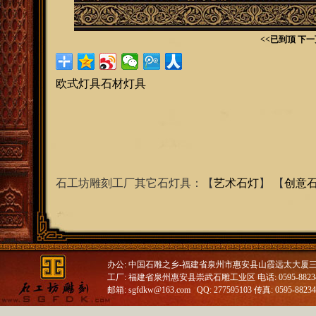
<<已到顶
下一
欧式灯具石材灯具
石工坊雕刻工厂其它石灯具：【
艺术石灯
】 【
创意
办公: 中国石雕之乡-福建省泉州市惠安县山霞远太大厦
工厂: 福建省泉州惠安县崇武石雕工业区 电话: 0595-88234688
邮箱: sgfdkw@163.com QQ: 277595103 传真: 0595-8823