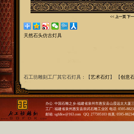
<< 上一页
下一
天然石头仿古灯具
石工坊雕刻工厂其它石灯具：【
艺术石灯
】 【
创意
办公: 中国石雕之乡-福建省泉州市惠安县山霞远太大厦
工厂: 福建省泉州惠安县崇武石雕工业区 电话: 0595-88234688
邮箱: sgfdkw@163.com QQ: 277595103 传真: 0595-8823