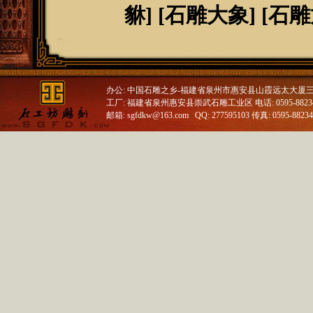
貅
] [
石雕大象
] [
石雕
办公: 中国石雕之乡-福建省泉州市惠安县山霞远太大厦
工厂: 福建省泉州惠安县崇武石雕工业区 电话: 0595-88234688
邮箱: sgfdkw@163.com QQ: 277595103 传真: 0595-8823