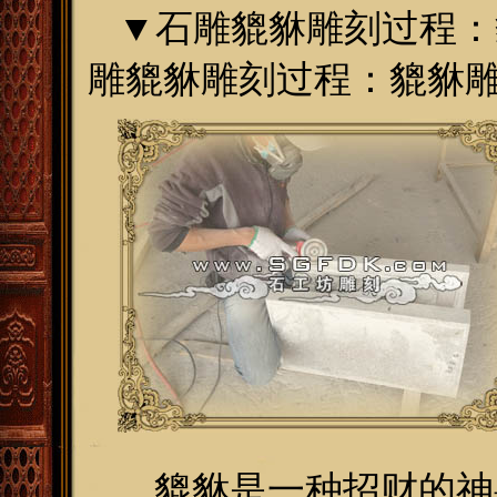
▼
石雕貔貅雕刻过程：
雕貔貅雕刻过程：貔貅
貔貅是一种招财的神兽